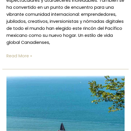
espectaculares y atardeceres inolvidables. También se
ha convertido en un punto de encuentro para una
vibrante comunidad internacional: emprendedores,
jubilados, creativos, inversionistas y nómadas digitales
de todo el mundo han elegido este rincón del Pacífico
mexicano como su nuevo hogar. Un estilo de vida
global Canadienses,
Read More »
Gastronomía,
arte
y
naturaleza:
el
encanto
único
de