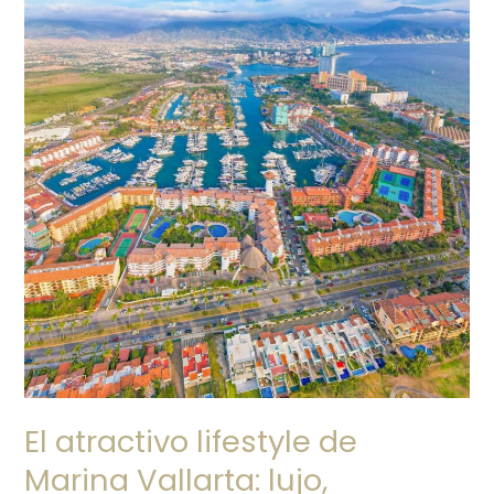
lujo,
tranquilidad
y
conectividad
El atractivo lifestyle de
Marina Vallarta: lujo,