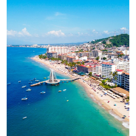
Marina
Vallarta:
lujo,
conectividad
y
alta
demanda
inmobiliaria