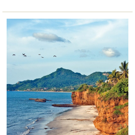
Riviera
Nayarit:
Tu
Oportunidad
de
Inversión
Frente
al
Paraíso