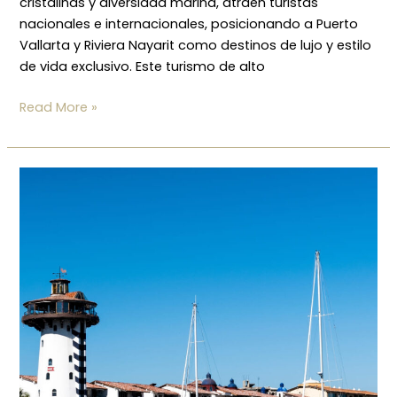
cristalinas y diversidad marina, atraen turistas
nacionales e internacionales, posicionando a Puerto
Vallarta y Riviera Nayarit como destinos de lujo y estilo
de vida exclusivo. Este turismo de alto
Read More »
Comunidad
internacional
en
Vallarta:
vivir
y
hacer
networking
en
el
paraíso