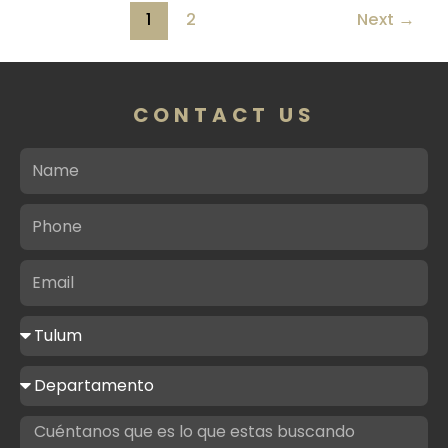
1
2
Next
→
CONTACT US
Name
Phone
Email
Ciudad
de
interés
Tipo
de
propiedad
Message