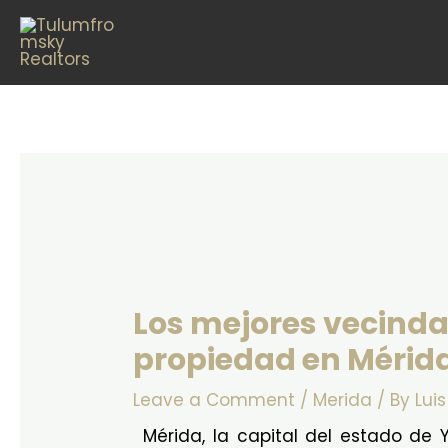
Skip
Post
to
navigation
content
Los mejores vecinda
propiedad en Mérid
Leave a Comment
/
Merida
/ By
Luis
Mérida, la capital del estado de