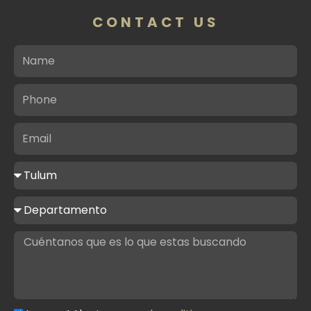
CONTACT US
Name
Phone
Email
Ciudad
de
interés
Tipo
de
propiedad
Message