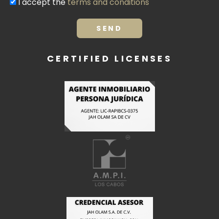
I accept the
terms and conditions
Terms
and
conditions
SEND
CERTIFIED LICENSES