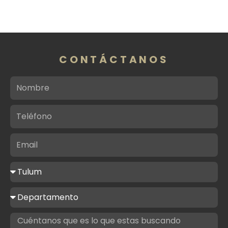
CONTÁCTANOS
Nombre
Teléfono
Email
Ciudad
de
interés
Tipo
de
propiedad
Mensaje