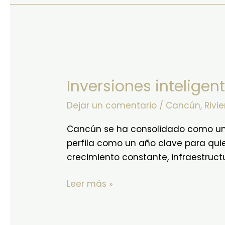
Inversiones
inteligentes
Inversiones intelige
en
Cancún
Dejar un comentario
/
Cancún
,
Rivi
2026
Cancún se ha consolidado como uno d
perfila como un año clave para quie
crecimiento constante, infraestruc
Leer más »