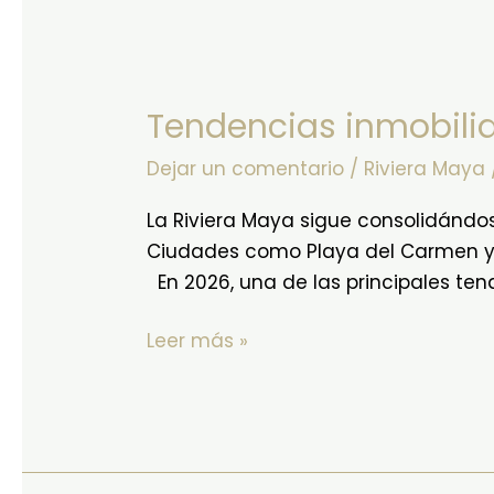
Tendencias
inmobiliarias
Tendencias inmobilia
que
están
Dejar un comentario
/
Riviera Maya
transformando
la
La Riviera Maya sigue consolidándos
inversión
Ciudades como Playa del Carmen y T
En 2026, una de las principales ten
Leer más »