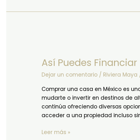
Así
Puedes
Así Puedes Financiar
Financiar
una
Dejar un comentario
/
Riviera Maya
Casa
en
Comprar una casa en México es una 
México
mudarte o invertir en destinos de 
en
continúa ofreciendo diversas opcio
2026
acceder a una propiedad incluso si
Leer más »