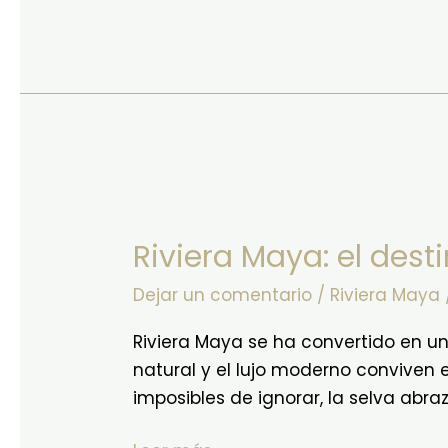
Riviera
Maya:
Riviera Maya: el dest
el
destino
Dejar un comentario
/
Riviera Maya
donde
la
Riviera Maya se ha convertido en u
naturaleza
natural y el lujo moderno conviven 
y
imposibles de ignorar, la selva abr
el