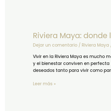
Riviera
Maya:
Riviera Maya: donde l
donde
la
Dejar un comentario
/
Riviera Maya
vida
se
Vivir en la Riviera Maya es mucho m
vive
y el bienestar conviven en perfect
mejor
deseados tanto para vivir como para 
Leer más »