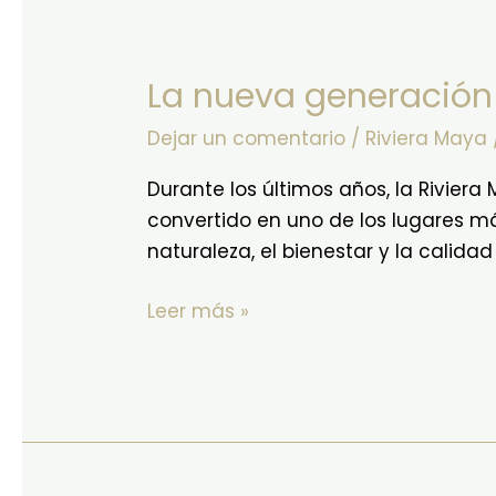
La
nueva
La nueva generación 
generación
de
Dejar un comentario
/
Riviera Maya
lujo
en
Durante los últimos años, la Rivier
la
convertido en uno de los lugares m
Riviera
naturaleza, el bienestar y la calid
Maya
Leer más »