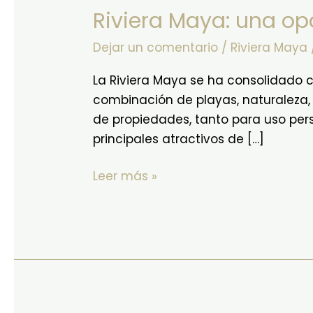
Riviera Maya: una opo
una
oportunidad
Dejar un comentario
/
Riviera Maya
estratégica
para
La Riviera Maya se ha consolidado c
vivir
combinación de playas, naturaleza
e
de propiedades, tanto para uso per
invertir
principales atractivos de […]
Leer más »