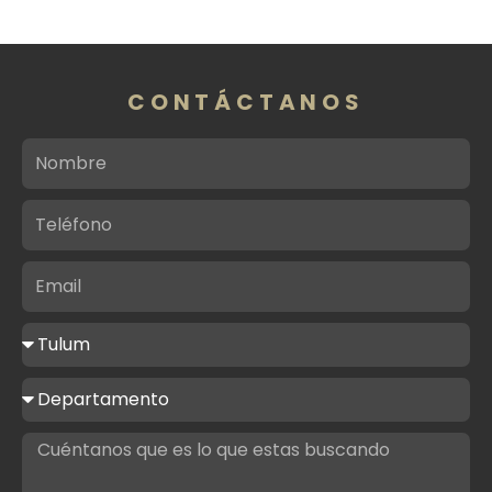
CONTÁCTANOS
Nombre
Teléfono
Email
Ciudad
de
interés
Tipo
de
propiedad
Mensaje