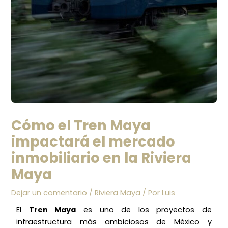
Cómo el Tren Maya
impactará el mercado
inmobiliario en la Riviera
Maya
Dejar un comentario
/
Riviera Maya
/ Por
Luis
El
Tren Maya
es uno de los proyectos de
infraestructura más ambiciosos de México y