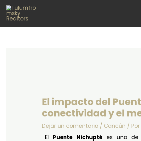
Ir
Navegación
al
de
contenido
entradas
El impacto del Puent
conectividad y el m
Dejar un comentario
/
Cancún
/ Po
El
Puente Nichupté
es uno de l