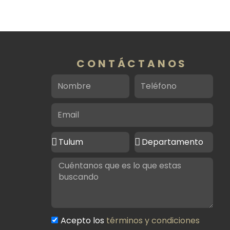
CONTÁCTANOS
Nombre
Teléfono
Email
Ciudad
Tipo
de
de
Mensaje
interés
propiedad
Términos
Acepto los
términos y condiciones