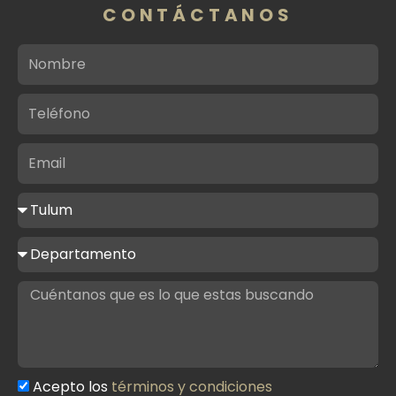
CONTÁCTANOS
Nombre
Teléfono
Email
Ciudad
de
interés
Tipo
de
propiedad
Mensaje
Acepto los
términos y condiciones
Términos