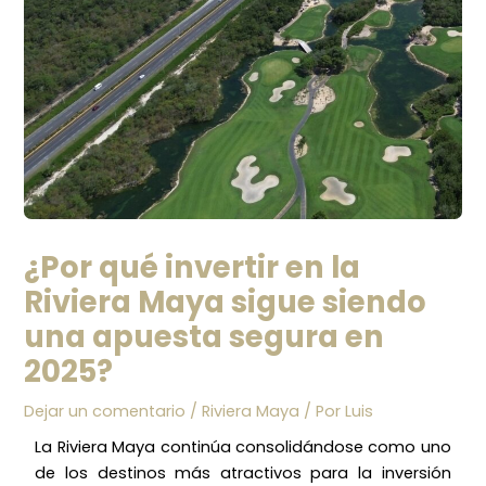
¿Por qué invertir en la
Riviera Maya sigue siendo
una apuesta segura en
2025?
Dejar un comentario
/
Riviera Maya
/ Por
Luis
La Riviera Maya continúa consolidándose como uno
de los destinos más atractivos para la inversión