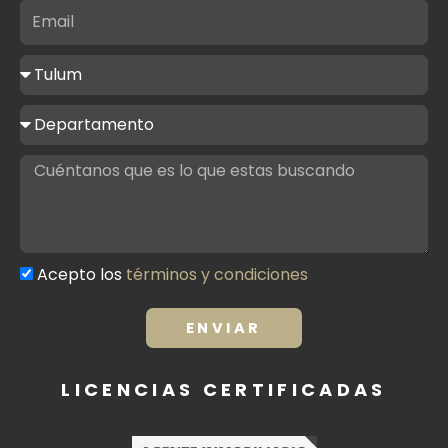
Email
Ciudad
de
interés
Tipo
de
propiedad
Mensaje
Acepto los
términos y condiciones
Términos
y
condiciones
ENVIAR
LICENCIAS CERTIFICADAS