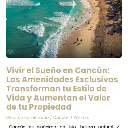
Vivir el Sueño en Cancún:
Las Amenidades Exclusivas
Transforman tu Estilo de
Vida y Aumentan el Valor
de tu Propiedad
Dejar un comentario
/
Cancún
/ Por
Luis
Cancún es sinónimo de lujo, belleza natural y