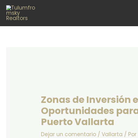
Ir
Navegación
al
de
contenido
entradas
Zonas de Inversión 
Oportunidades para 
Puerto Vallarta
Dejar un comentario
/
Vallarta
/ Po